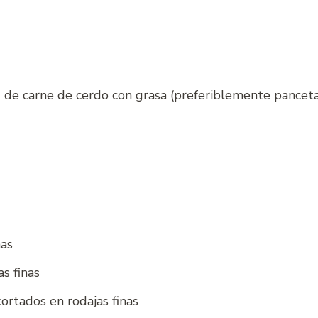
de carne de cerdo con grasa (preferiblemente panceta
nas
s finas
cortados en rodajas finas