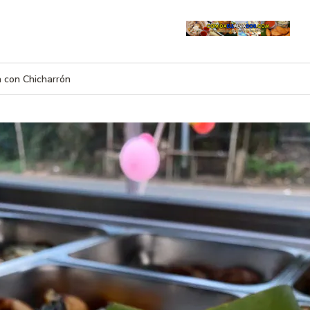
Re
Te 
 con Chicharrón