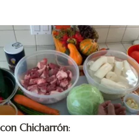
)
 con Chicharrón
: